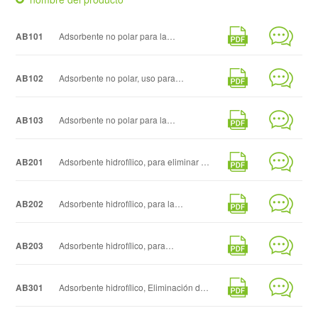
AB101
Adsorbente no polar para la
eliminación de pigmentos en licor de
AB102
Adsorbente no polar, uso para
azúcar.
tratamiento de gases residuales
AB103
Adsorbente no polar para la
industriales para eliminar
eliminación de compuestos fenólicos
AB201
Adsorbente hidrofílico, para eliminar el
hidrocarburos clorados de bajo peso
de las aguas residuales, adsorción de
jugo
AB202
Adsorbente hidrofílico, para la
molecular.
hidrocarburos aromáticos.
recuperación de proteínas, enzimas y
AB203
Adsorbente hidrofílico, para
antibióticos.
eliminación orgánica de aguas
AB301
Adsorbente hidrofílico, Eliminación de