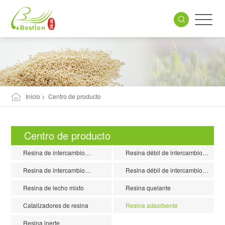
Inicio
> Centro de producto
Centro de producto
Resina de intercambio
Resina débil de intercambio
catiónico ácido fuerte
catiónico ácido
Resina de intercambio
Resina débil de intercambio
aniónico de base fuerte
aniónico base
Resina de lecho mixto
Resina quelante
Catalizadores de resina
Resina adsorbente
Resina inerte