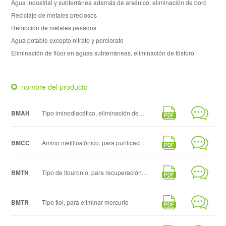
Agua industrial y subterránea además de arsénico, eliminación de boro
Reciclaje de metales preciosos
Remoción de metales pesados
Agua potable excepto nitrato y perclorato
Eliminación de flúor en aguas subterráneas, eliminación de fósforo
nombre del producto
BMAH
Tipo iminodiacético, eliminación de
metales pesados de las soluciones
BMCC
Amino metilfosfónico, para purificación
de salmuera secundaria
BMTN
Tipo de tiouronio, para recuperación
de metales preciosos (Au, Pt, Pd) y
BMTR
Tipo tiol, para eliminar mercurio
eliminación de metales pesados (Hg)