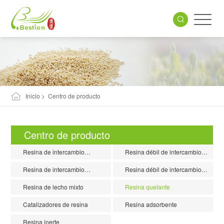
Inicio
> Centro de producto
Centro de producto
Resina de intercambio
Resina débil de intercambio
catiónico ácido fuerte
catiónico ácido
Resina de intercambio
Resina débil de intercambio
aniónico de base fuerte
aniónico base
Resina de lecho mixto
Resina quelante
Catalizadores de resina
Resina adsorbente
Resina inerte