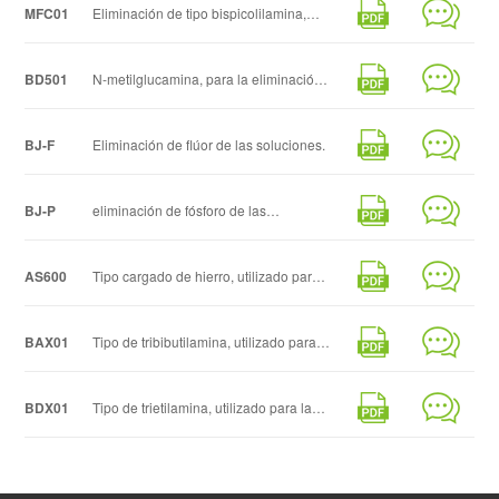
MFC01
Eliminación de tipo bispicolilamina,
cobre, níquel y cobalto de pH bajo
BD501
N-metilglucamina, para la eliminación
de boro
BJ-F
Eliminación de flúor de las soluciones.
BJ-P
eliminación de fósforo de las
soluciones
AS600
Tipo cargado de hierro, utilizado para
la eliminación de alto arsénico
BAX01
Tipo de tribibutilamina, utilizado para
la eliminación de perclorato
BDX01
Tipo de trietilamina, utilizado para la
eliminación de nitrato